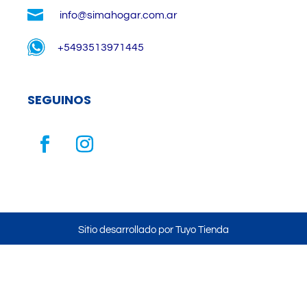

info@simahogar.com.ar
+5493513971445
SEGUINOS
Sitio desarrollado por Tuyo Tienda