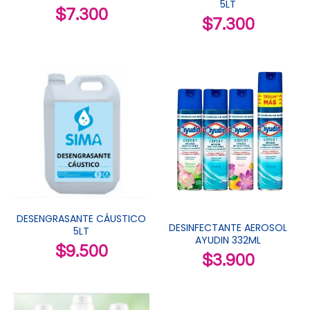
5LT
$
7.300
$
7.300
DESENGRASANTE CÁUSTICO
DESINFECTANTE AEROSOL
5LT
AYUDIN 332ML
$
9.500
$
3.900