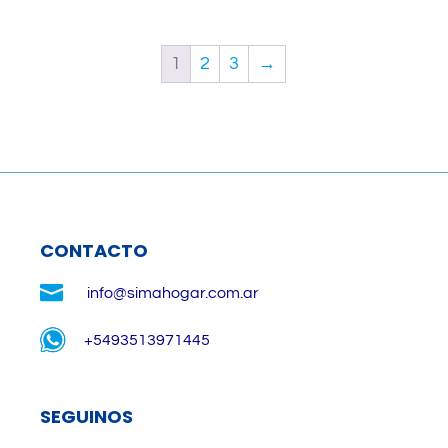
1
2
3
→
CONTACTO

info@simahogar.com.ar
+5493513971445
SEGUINOS