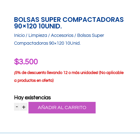
BOLSAS SUPER COMPACTADORAS
90×120 10UNID.
Inicio
/
Limpieza
/
Accesorios
/ Bolsas Super
Compactadoras 90×120 10Unid.
$
3.500
¡
5% de descuento llevando 12 o más unidades! (No aplicable
a productos en oferta)
Hay existencias
-
+
AÑADIR AL CARRITO
Bolsas
Super
Compactadoras
90x120