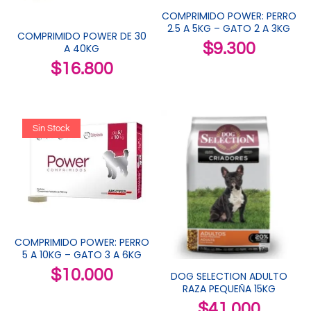
COMPRIMIDO POWER: PERRO
2.5 A 5KG – GATO 2 A 3KG
COMPRIMIDO POWER DE 30
$
9.300
A 40KG
$
16.800
Sin Stock
COMPRIMIDO POWER: PERRO
5 A 10KG – GATO 3 A 6KG
$
10.000
DOG SELECTION ADULTO
RAZA PEQUEÑA 15KG
$
41.000