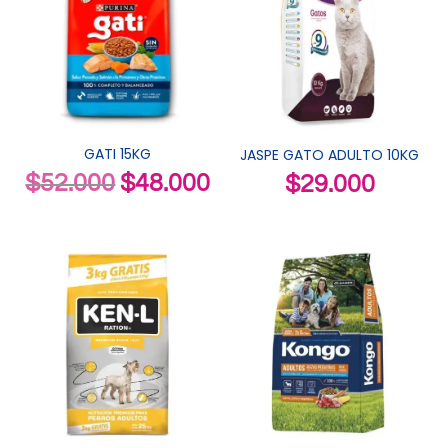
GATI 15KG
JASPE GATO ADULTO 10KG
El
El
$
52.000
$
48.000
$
29.000
precio
precio
original
actual
era:
es:
$52.000.
$48.000.