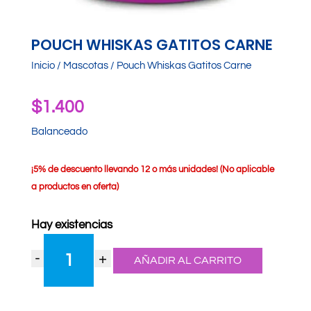
POUCH WHISKAS GATITOS CARNE
Inicio
/
Mascotas
/ Pouch Whiskas Gatitos Carne
$
1.400
Balanceado
¡
5% de descuento llevando 12 o más unidades! (No aplicable
a productos en oferta)
Hay existencias
Pouch
-
+
Whiskas
AÑADIR AL CARRITO
Gatitos
Carne