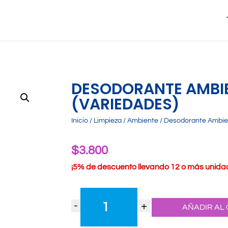
DESODORANTE AMBIE
(VARIEDADES)
Inicio
/
Limpieza
/
Ambiente
/ Desodorante Ambien
$
3.800
¡
5% de descuento llevando 12 o más unidade
Desodorante
Ambiente
-
+
AÑADIR AL
Poett