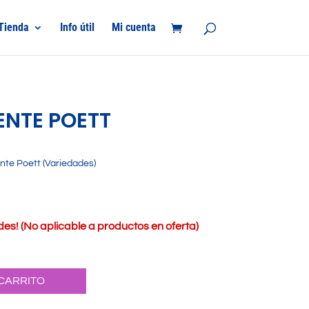
Tienda
Info útil
Mi cuenta
NTE POETT
te Poett (Variedades)
s! (No aplicable a productos en oferta)
 CARRITO