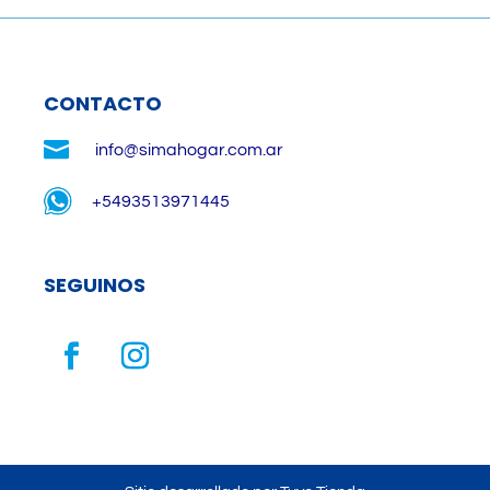
CONTACTO

info@simahogar.com.ar
+5493513971445
SEGUINOS