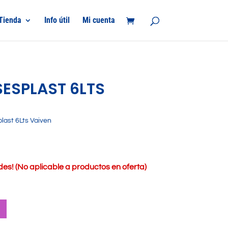
Tienda
Info útil
Mi cuenta
SESPLAST 6LTS
last 6Lts Vaiven
s! (No aplicable a productos en oferta)