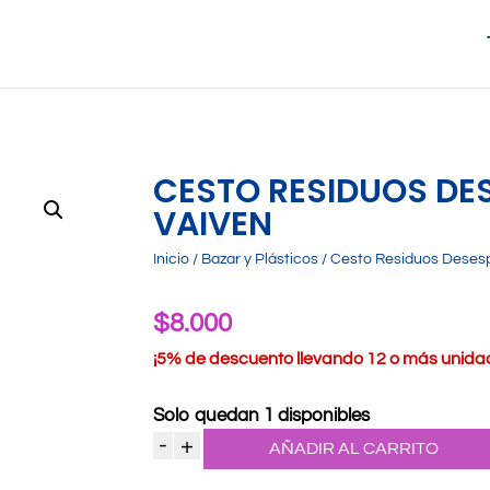
CESTO RESIDUOS DE
VAIVEN
Inicio
/
Bazar y Plásticos
/ Cesto Residuos Desesp
$
8.000
¡
5% de descuento llevando 12 o más unidade
Solo quedan 1 disponibles
-
+
AÑADIR AL CARRITO
Cesto
Residuos