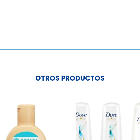
Desesplast
6Lts
Vaiven
cantidad
OTROS PRODUCTOS