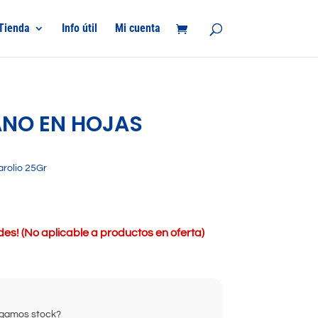
Tienda
Info útil
Mi cuenta
NO EN HOJAS
rolio 25Gr
s! (No aplicable a productos en oferta)
ongamos stock?