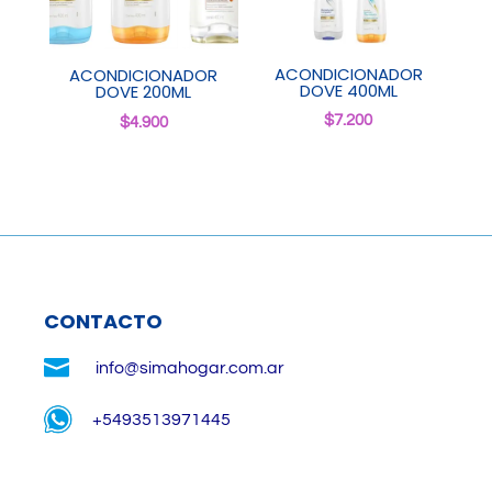
ACONDICIONADOR
ACONDICIONADOR
DOVE 400ML
DOVE 200ML
$
7.200
$
4.900
CONTACTO

info@simahogar.com.ar
+5493513971445