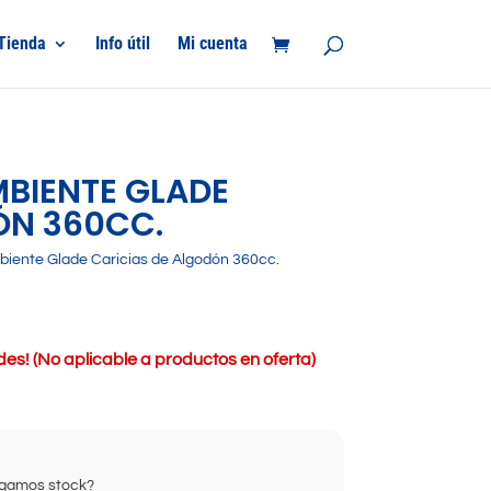
Tienda
Info útil
Mi cuenta
BIENTE GLADE
ÓN 360CC.
iente Glade Caricias de Algodón 360cc.
s! (No aplicable a productos en oferta)
ongamos stock?