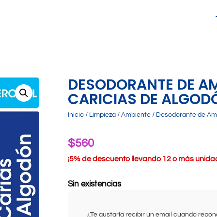
DESODORANTE DE AM
CARICIAS DE ALGOD
Inicio
/
Limpieza
/
Ambiente
/ Desodorante de Amb
$
560
¡
5% de descuento llevando 12 o más unidade
Sin existencias
¿Te gustaría recibir un email cuando rep