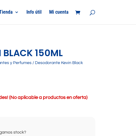
Tienda
Info útil
Mi cuenta
 BLACK 150ML
ntes y Perfumes
/ Desodorante Kevin Black
s! (No aplicable a productos en oferta)
ongamos stock?