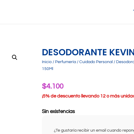
DESODORANTE KEVIN
Inicio
/
Perfumería
/
Cuidado Personal
/
Desodora
150Ml
$
4.100
¡
5% de descuento llevando 12 o más unidade
Sin existencias
¿Te gustaría recibir un email cuando rep