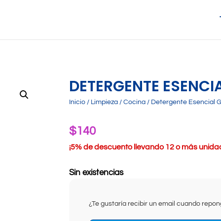
DETERGENTE ESENCIA
Inicio
/
Limpieza
/
Cocina
/ Detergente Esencial G
$
140
¡
5% de descuento llevando 12 o más unidade
Sin existencias
¿Te gustaría recibir un email cuando rep