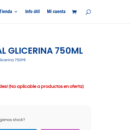
Tienda
Info útil
Mi cuenta
L GLICERINA 750ML
licerina 750Ml
s! (No aplicable a productos en oferta)
ongamos stock?