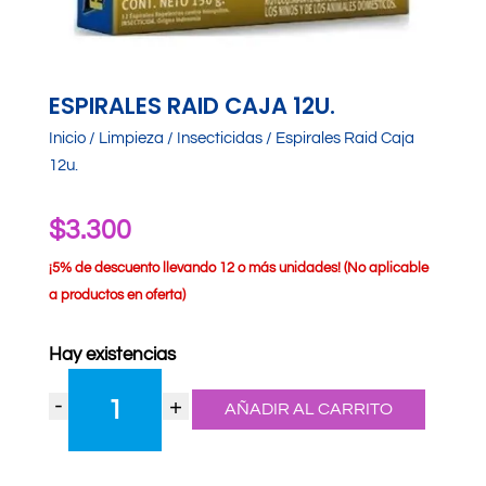
ESPIRALES RAID CAJA 12U.
Inicio
/
Limpieza
/
Insecticidas
/ Espirales Raid Caja
12u.
$
3.300
¡
5% de descuento llevando 12 o más unidades! (No aplicable
a productos en oferta)
Hay existencias
Espirales
-
+
Raid
AÑADIR AL CARRITO
Caja
12u.