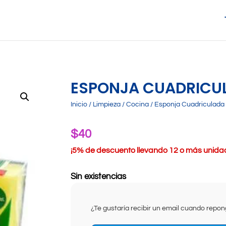
ESPONJA CUADRICU
Inicio
/
Limpieza
/
Cocina
/ Esponja Cuadriculada
$
40
¡
5% de descuento llevando 12 o más unidade
Sin existencias
¿Te gustaría recibir un email cuando rep