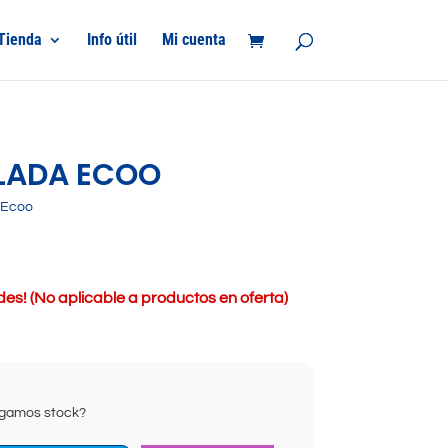
Tienda
Info útil
Mi cuenta
LADA ECOO
 Ecoo
s! (No aplicable a productos en oferta)
ongamos stock?