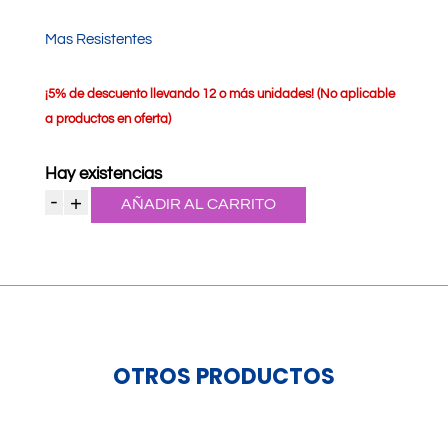
Mas Resistentes
¡
5% de descuento llevando 12 o más unidades! (No aplicable
a productos en oferta)
Hay existencias
-
+
AÑADIR AL CARRITO
Guantes
Make
XG
(Extra
Grande)
cantidad
OTROS PRODUCTOS