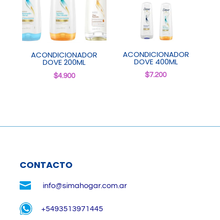
ACONDICIONADOR
ACONDICIONADOR
DOVE 400ML
DOVE 200ML
$
7.200
$
4.900
CONTACTO

info@simahogar.com.ar
+5493513971445