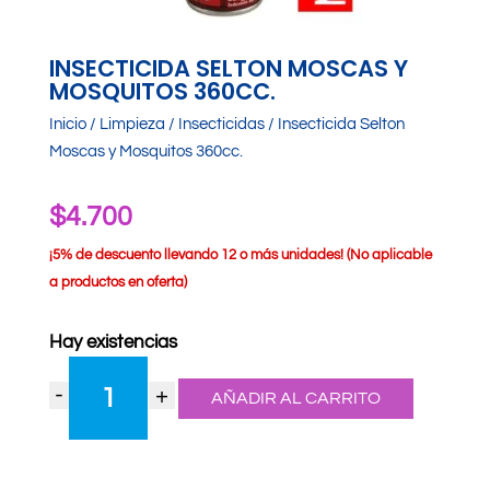
INSECTICIDA SELTON MOSCAS Y
MOSQUITOS 360CC.
Inicio
/
Limpieza
/
Insecticidas
/ Insecticida Selton
Moscas y Mosquitos 360cc.
$
4.700
¡
5% de descuento llevando 12 o más unidades! (No aplicable
a productos en oferta)
Hay existencias
Insecticida
-
+
Selton
AÑADIR AL CARRITO
Moscas
y
Mosquitos