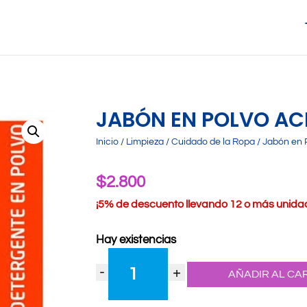
JABÓN EN POLVO AC
Inicio
/
Limpieza
/
Cuidado de la Ropa
/ Jabón en 
$
2.800
¡
5% de descuento llevando 12 o más unidade
Hay existencias
Jabón
en
-
+
AÑADIR AL CA
Polvo
Ace