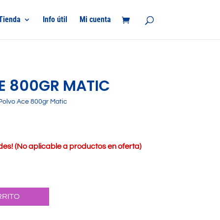
Tienda
Info útil
Mi cuenta
E 800GR MATIC
Polvo Ace 800gr Matic
s! (No aplicable a productos en oferta)
RRITO