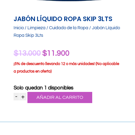
JABÓN LÍQUIDO ROPA SKIP 3LTS
Inicio
/
Limpieza
/
Cuidado de la Ropa
/ Jabón Líquido
Ropa Skip 3Lts
El
El
$
13.000
$
11.900
precio
precio
¡
5% de descuento llevando 12 o más unidades! (No aplicable
a productos en oferta)
original
actual
era:
es:
Solo quedan 1 disponibles
$13.000.
$11.900.
-
+
AÑADIR AL CARRITO
Jabón
Líquido
Ropa
Skip
3Lts