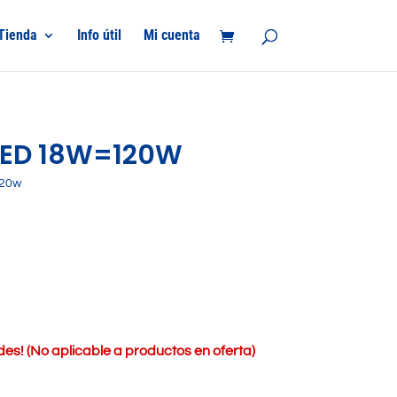
Tienda
Info útil
Mi cuenta
LED 18W=120W
120w
s! (No aplicable a productos en oferta)