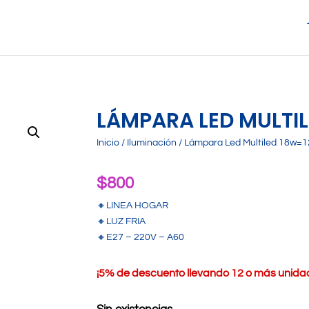
LÁMPARA LED MULTI
Inicio
/
Iluminación
/ Lámpara Led Multiled 18w=
$
800
🔸LINEA HOGAR
🔸LUZ FRIA
🔸E27 – 220V – A60
¡
5% de descuento llevando 12 o más unidade