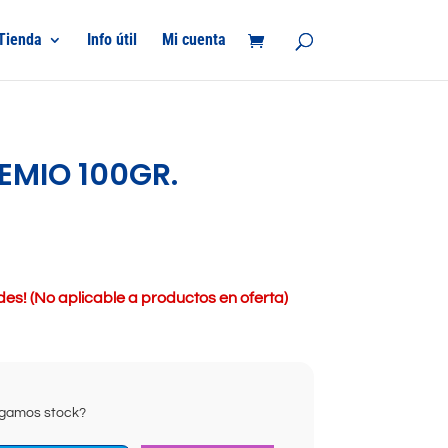
Tienda
Info útil
Mi cuenta
EMIO 100GR.
s! (No aplicable a productos en oferta)
ongamos stock?