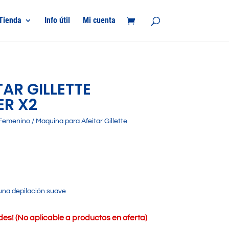
Tienda
Info útil
Mi cuenta
AR GILLETTE
ER X2
Femenino
/ Maquina para Afeitar Gillette
una depilación suave
s! (No aplicable a productos en oferta)