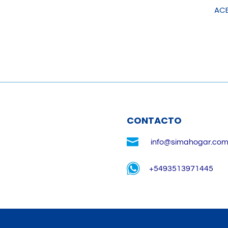
ACE
CONTACTO

info@simahogar.com
+5493513971445