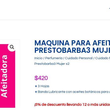
MAQUINA PARA AFEIT
PRESTOBARBA3 MUJ
Inicio
/
Perfumería
/
Cuidado Personal
/
Cuidado 
Prestobarba3 Mujer x2
$
420
🔸3 Hojas
🔸Banda Lubricante con aceites botánicos para 
¡
5% de descuento llevando 12 o más unidade