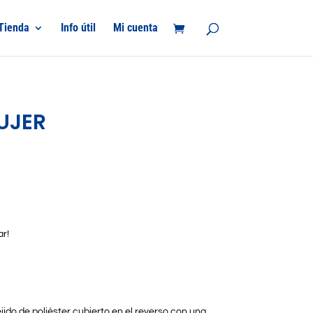
Tienda
Info útil
Mi cuenta
UJER
ar!
jido de poliéster cubierto en el reverso con una