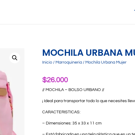
MOCHILA URBANA M
Inicio
/
Marroquineria
/ Mochila Urbana Mujer
$
26.000
// MOCHILA – BOLSO URBANO //
¡ Ideal para transportar todo lo que necesites llev
CARACTERISTICAS:
– Dimensiones: 35 x 33 x 11 cm
– Está fabricada en una tela plástica que es un te