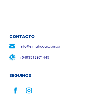
CONTACTO

info@simahogar.com.ar
+5493513971445
SEGUINOS