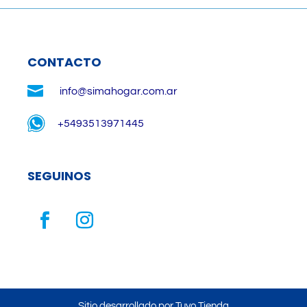
CONTACTO

info@simahogar.com.ar
+5493513971445
SEGUINOS
Sitio desarrollado por Tuyo Tienda