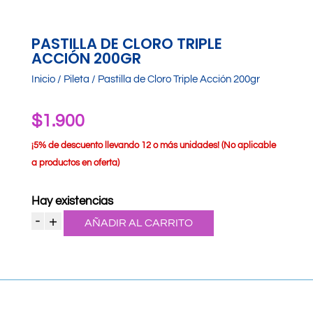
PASTILLA DE CLORO TRIPLE
ACCIÓN 200GR
Inicio
/
Pileta
/ Pastilla de Cloro Triple Acción 200gr
$
1.900
¡
5% de descuento llevando 12 o más unidades! (No aplicable
a productos en oferta)
Hay existencias
-
+
AÑADIR AL CARRITO
Pastilla
de
Cloro
Triple
Acción