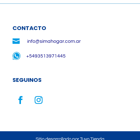
CONTACTO

info@simahogar.com.ar
+5493513971445
SEGUINOS
Sitio desarrollado por Tuyo Tienda