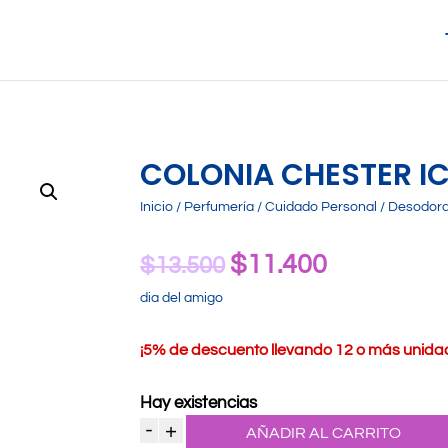
COLONIA CHESTER IC
Inicio
/
Perfumería
/
Cuidado Personal
/
Desodora
$
11.400
El
El
$
13.500
precio
precio
dia del amigo
original
actual
¡
5% de descuento llevando 12 o más unidade
era:
es:
$13.500.
$11.400.
Hay existencias
-
+
AÑADIR AL CARRITO
Colonia