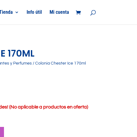
Tienda
Info útil
Mi cuenta
E 170ML
ntes y Perfumes
/ Colonia Chester Ice 170ml
s! (No aplicable a productos en oferta)