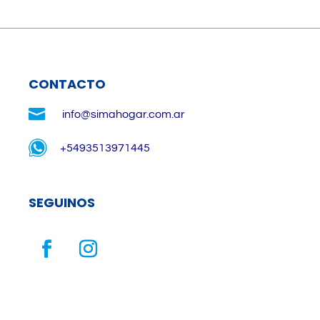
CONTACTO

info@simahogar.com.ar
+5493513971445
SEGUINOS