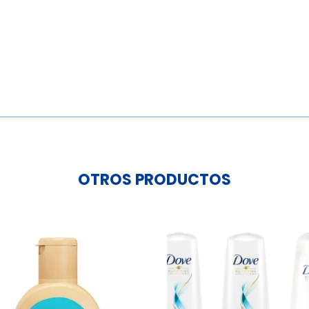
Batuque
26Cm
cantidad
OTROS PRODUCTOS