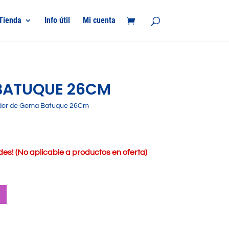
Tienda
Info útil
Mi cuenta
BATUQUE 26CM
dor de Goma Batuque 26Cm
s! (No aplicable a productos en oferta)