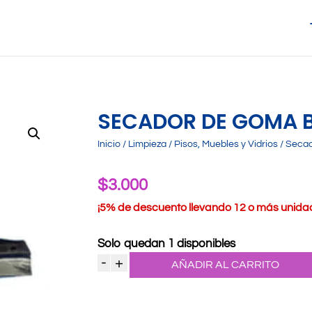
SECADOR DE GOMA 
Inicio
/
Limpieza
/
Pisos, Muebles y Vidrios
/ Seca
$
3.000
¡
5% de descuento llevando 12 o más unidade
Solo quedan 1 disponibles
-
+
AÑADIR AL CARRITO
Secador
de
Goma