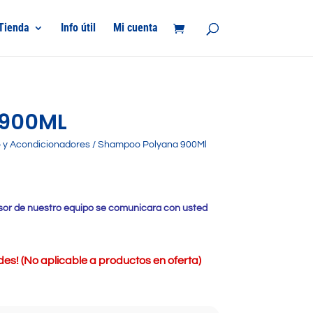
Tienda
Info útil
Mi cuenta
900ML
y Acondicionadores
/ Shampoo Polyana 900Ml
r de nuestro equipo se comunicara con usted
s! (No aplicable a productos en oferta)