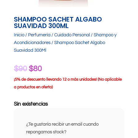
SHAMPOO SACHET ALGABO
SUAVIDAD 300ML
Inicio
/
Perfumería
/
Cuidado Personal
/
Shampoo y
Acondicionadores
/ Shampoo Sachet Algabo
Suavidad 300Ml
El
El
$
90
$
80
precio
precio
¡
5% de descuento llevando 12 o más unidades! (No aplicable
a productos en oferta)
original
actual
era:
es:
Sin existencias
$90.
$80.
¿Te gustaría recibir un email cuando
repongamos stock?