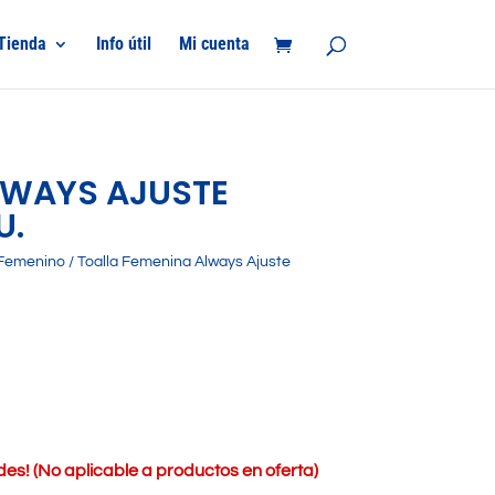
Tienda
Info útil
Mi cuenta
LWAYS AJUSTE
U.
Femenino
/ Toalla Femenina Always Ajuste
s! (No aplicable a productos en oferta)