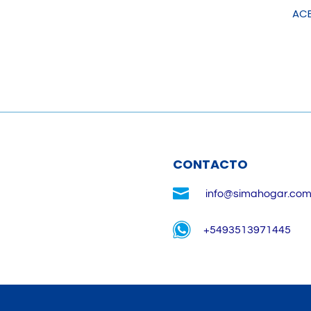
ACE
CONTACTO

info@simahogar.com
+5493513971445