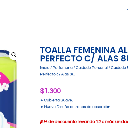
TOALLA FEMENINA A
PERFECTO C/ ALAS 8
Inicio
/
Perfumería
/
Cuidado Personal
/
Cuidado 
Perfecto c/ Alas 8u.
$
1.300
🔸Cubierta Suave.
🔸Nuevo Diseño de zonas de absorción.
¡
5% de descuento llevando 12 o más unidade