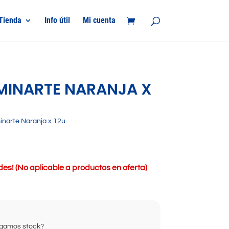
Tienda
Info útil
Mi cuenta
UMINARTE NARANJA X
inarte Naranja x 12u.
s! (No aplicable a productos en oferta)
ongamos stock?