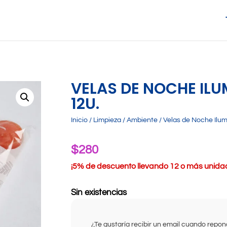
VELAS DE NOCHE IL
12U.
Inicio
/
Limpieza
/
Ambiente
/ Velas de Noche Ilum
$
280
¡
5% de descuento llevando 12 o más unidade
Sin existencias
¿Te gustaría recibir un email cuando rep