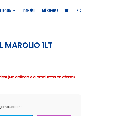
Tienda
Info útil
Mi cuenta
 MAROLIO 1LT
s! (No aplicable a productos en oferta)
ongamos stock?